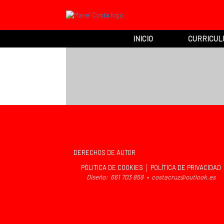
INICIO
CURRICUL
DERECHOS DE AUTOR
PÓLITICA DE COOKIES │ POLÍTICA DE PRIVACIDAD
Diseño: 661 703 858 •
costacruz@outlook.es