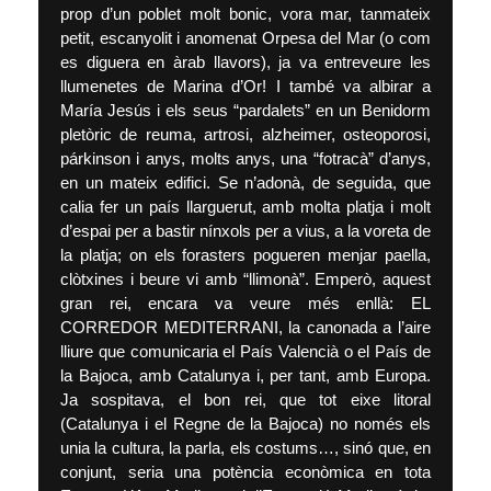
prop d’un poblet molt bonic, vora mar, tanmateix
petit, escanyolit i anomenat Orpesa del Mar (o com
es diguera en àrab llavors), ja va entreveure les
llumenetes de Marina d’Or! I també va albirar a
María Jesús i els seus “pardalets” en un Benidorm
pletòric de reuma, artrosi, alzheimer, osteoporosi,
párkinson i anys, molts anys, una “fotracà” d’anys,
en un mateix edifici. Se n’adonà, de seguida, que
calia fer un país llarguerut, amb molta platja i molt
d’espai per a bastir nínxols per a vius, a la voreta de
la platja; on els forasters pogueren menjar paella,
clòtxines i beure vi amb “llimonà”. Emperò, aquest
gran rei, encara va veure més enllà: EL
CORREDOR MEDITERRANI, la canonada a l’aire
lliure que comunicaria el País Valencià o el País de
la Bajoca, amb Catalunya i, per tant, amb Europa.
Ja sospitava, el bon rei, que tot eixe litoral
(Catalunya i el Regne de la Bajoca) no només els
unia la cultura, la parla, els costums…, sinó que, en
conjunt, seria una potència econòmica en tota