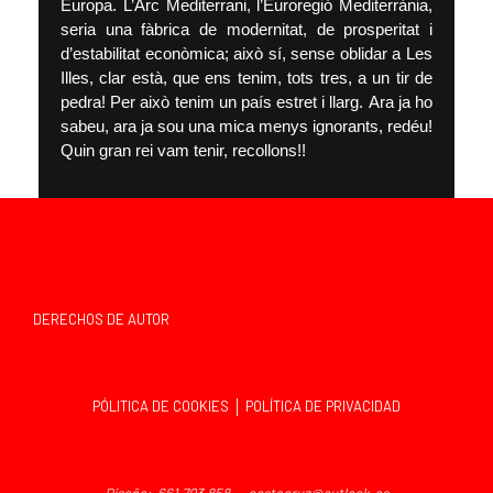
Europa. L’Arc Mediterrani, l’Euroregió Mediterrània,
seria una fàbrica de modernitat, de prosperitat i
d’estabilitat econòmica; això sí, sense oblidar a Les
Illes, clar està, que ens tenim, tots tres, a un tir de
pedra! Per això tenim un país estret i llarg. Ara ja ho
sabeu, ara ja sou una mica menys ignorants, redéu!
Quin gran rei vam tenir, recollons!!
DERECHOS DE AUTOR
PÓLITICA DE COOKIES │ POLÍTICA DE PRIVACIDAD