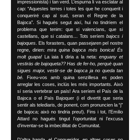
impressionista) i tan verd. L’espurna li va esclatar al
cap: “Aquestes terres i totes les que he conquerit i
conqueriré cap al sud, seran el Regne de la
Bajoca”. Si hagués segut així, hui no tindríem el
problema que tenim: que si valencians, que si
castellans, que si catalans… Tots seríem
bajocs i
bajoques
. Els forasters, quan passejaren pel nostre
regne, dirien:
mira quina bajoca més bonica! És
molt guapa!
La iaia li diria a la neta:
enguany et
vestiràs de bajoqueta?? Has de fer-ho, perquè quan
sigues major, vestir-se de bajoca ja no queda tan
bé.
Fixeu-vos amb quina senzillesa es poden
arreglar les coses, inclús les més importants. Això
sí seria vertebrar un país! Ara seríem el País de la
Bajoca o el País Bajoquer (i el divertit que seria
sentir als telediaris, de ponent, com pronuncien la “j”
de bajoca; això no tindria preu!). Fins i tot, l’Emilio
Attard no hagués tingut l’oportunitat ni l’excusa
d’inventar-se la imbecillitat de Comunitat.
D’altra banda, el Conqueridor, en altres coses no