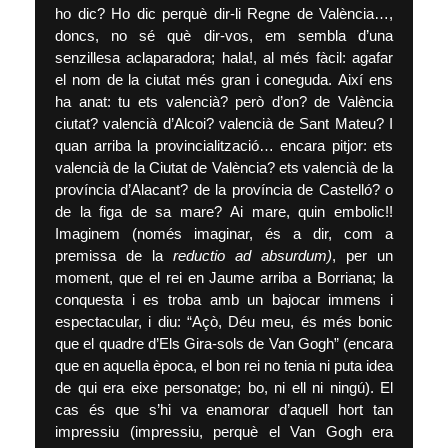
ho dic? Ho dic perquè dir-li Regne de València…,
doncs, no sé què dir-vos, em sembla d’una
senzillesa aclaparadora; hala!, al més fàcil: agafar
el nom de la ciutat més gran i coneguda. Així ens
ha anat: tu ets valencià? però d’on? de València
ciutat? valencià d’Alcoi? valencià de Sant Mateu? I
quan arriba la provincialització… encara pitjor: ets
valencià de la Ciutat de València? ets valencià de la
província d’Alacant? de la província de Castelló? o
de la figa de sa mare? Ai mare, quin embolic!!
Imaginem (només imaginar, és a dir, com a
premissa de la
reductio ad absurdum)
, per un
moment, que el rei en Jaume arriba a Borriana; la
conquesta i es troba amb un bajocar immens i
espectacular, i diu: “Açò, Déu meu, és més bonic
que el quadre d’Els Gira-sols de Van Gogh” (encara
que en aquella època, el bon rei no tenia ni puta idea
de qui era eixe personatge; bo, ni ell ni ningú). El
cas és que s’hi va enamorar d’aquell hort tan
impressiu (impressiu, perquè el Van Gogh era