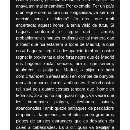
anava tan mal encaminat. Per exemple: Fer un país
o un regne com si fóra una llonganissa, va ser una
decisió bona o dolenta? Jo crec que molt
encertada; aquest home ja tenia visió de futur. Si
hagués conformat el regne curt i ample,
probablement s’hagués endinsat de tal manera cap
a l’oest que hui estaríem a tocar de Madrid; la qual
cosa haguera segut la desaparició total del nostre
regne; la proximitat a eixe forat negre que és Madrid
ens haguera xuclat sencers; ara sí que seríem,
totalment, la platja de Madrid, o pitjor, un barri
com
Chamberí
o
Malasaña
; i en compte de bunyols
menjaríem porres i arròs amb coses. Però el nostre
rei, savi pels quatre costats (encara que l’home en
tenia sis, això no ho sap quasi ningú), va veure que
les immenses platges, aleshores buides,
abandonades i amb quatre barraques de pescadors
empobrits i famolencs, en el futur serien gran urbs
plenes de turistes estrangers que es deixarien els
calés a cabassades. És a dir, quan va trepitjar a