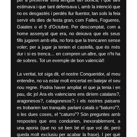
estimava i que tant defensava i, amb la intenció que
no es desgastés i perdés llur lluentor, tan sols la feia
servir els dies de festa gran, com Falles, Fogueres,
Gaiates o el 9 d’Octubre. Per descomptat, com a
home assenyat que era, no deixava que els seus
fills jugaren amb ella, no fora que la trencaren sense
voler; per a jugar ja tenien el castellà, que és més
dur i si es trenca… en compren un altre, que n’hi ha
de sobres. Tot un exemple de bon valencià!!
La veritat, tot siga dit, el nostre Conqueridor, al meu
entendre, no va estar molt encertat en batejar el seu
nou regne. Podria haver ampliat el que ja tenia i en
pau, dic jo! Ara els valencians ens diríem catalans?,
aragonesos?, catagonesos?; i els nostres paisans
es trobarien tan tranquils parlant català o “baturro”?,
o les dues coses, el “caturro”? Són preguntes amb
respostes que ens conduirien, inexorablement, a
una aporia (que no sé ben bé el que vol dir, però
queda molt exclusiu per acabar la frase). I per què