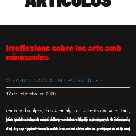
Irreflexions sobre les arts amb
minúscules
VER ARTICULO A LA VEU DEL PAÍS VALENCIÀ >
17 de setiembre de 2020
Aquestes ratlles les he fetes des de la meua posició d’afeccionat a l’art d’avantguarda, marginal o perifèric en general i com a practicant en algunes de les seues branques des de fa més de 40 anys. El que vol dir, que no intente, en absolut, assentar càtedra en res, entre altres coses perquè, precisament és d’això del que he estat fugint tota la meua vida creativa, és a dir, vull crear sota la inutilitat artística que flueix de la idiotesa innocent del boig forassenyat, i també perquè assentar una càtedra en un tamboret de fusta ha de ser denigrant per a aquesta classe d’institucions. Per tant, demane disculpes, o no, si en alguns moments desbarre.
Dins del complex concepte d’art (lingüístic, plàstic, sonor, corporal i d’altres), tothom destacaria, de seguida, quatre disciplines molt concretes: pintura, escultura, música i literatura. És evident que, hui en dia, la mixtura de l’art és, afortunadament, un fet ja inapel·lable; és a dir, les disciplines pures tendeixen a dialogar amb altres branques artístiques, abans aïllades unes de les altres. La barreja, la fusió, la “interculturalitat” creuada entre elles ha generat, des de fa més d’un segle, una nova manera de fer i comprendre l’art; tanmateix la majoria dels mortals continua amb la fixació d’aquestes quatre disciplines esmentades.
Tot plegat, caldria concretar una mica més, entrant, fil per randa, per què el gruix de la societat continua identificant l’art com si estiguérem al principi del segle XX. L’evolució d’aquestes quatre matèries mencionades anteriorment, al meu parer, no han tingut, en absolut, el mateix recorregut i, sobretot, el mateix abast envers la societat —diguem-ne no especialitzada— i per tant la mateixa acceptació per un públic majoritari, encara, insistic, que aquest estiga mancat d’una mínima educació cultural.