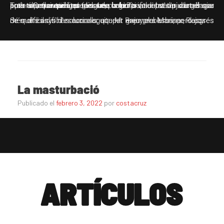
I per últim, crear una xarxa de voluntariat del vàter d’urgència. Tots aquells veïns que tinguen la bona voluntat d’ajudar el seu proïsme, que pengen del seu balcó o finestra un cartell que pose: «Conciutadà, si tens una urgència, ací pots pixar o cagar amb tota tranquil·litat (pis 4rt, porta 7)».
Sé que és difícil solucionar aquest greu problema, però coses més difícils s’han aconseguit: per exemple esbrinar, després de molts anys d’escorcolls, que M. Rajoy era Mariano Rajoy.
La masturbació
Publicado el
febrero 3, 2022
por
costacruz
ARTÍCULOS