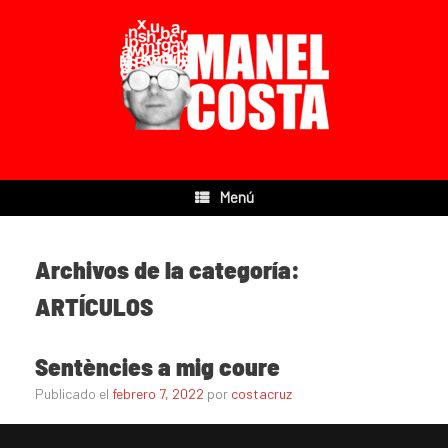
Menú
Archivos de la categoría:
ARTÍCULOS
Sentències a mig coure
Publicado el
febrero 7, 2022
por
costacruz