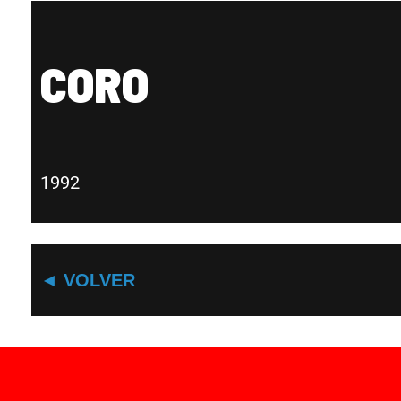
CORO
1992
◄ VOLVER