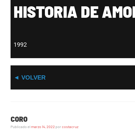
HISTORIA DE AMO
1992
◄ VOLVER
CORO
Publicado el
marzo 14, 2022
por
costacruz