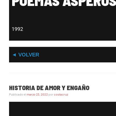
POEMAS ASPERO
1992
◄ VOLVER
HISTORIA DE AMOR Y ENGAÑO
Publicado el
marzo 23, 2022
por
costacruz